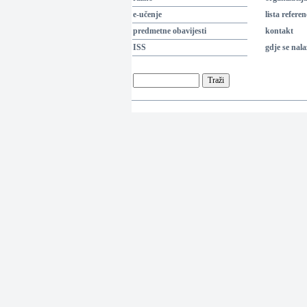
e-učenje
lista referen
predmetne obavijesti
kontakt
ISS
gdje se nal