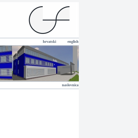
hrvatski
english
naslovnica