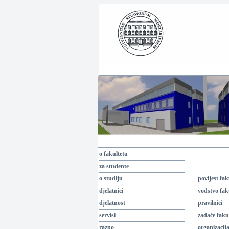
o fakultetu
za studente
o studiju
povijest fak
djelatnici
vodstvo fak
djelatnost
pravilnici
servisi
zadaće faku
razno
organizacija