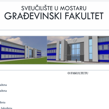
O FAKULTETU
ulteta
ulteta
lteta
 fakulteta