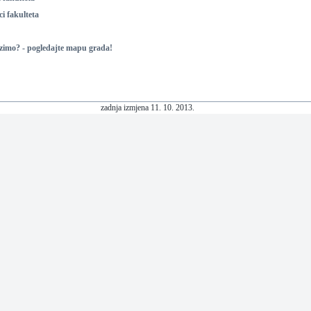
ci fakulteta
azimo? - pogledajte mapu grada!
zadnja izmjena
11
.
10
. 20
13
.