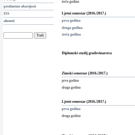
treća godina
predmetne obavijesti
Ljetni
semestar (20
16
./20
17
.)
ISS
prva godina
alumni
druga godina
treća godina
Di
plomski studij
g
rađevinarstva
Zimski semestar (20
16
./20
17
.)
prva godina
druga godina
Ljetni
semestar (20
16
./20
17
.)
prva godina
druga
godina