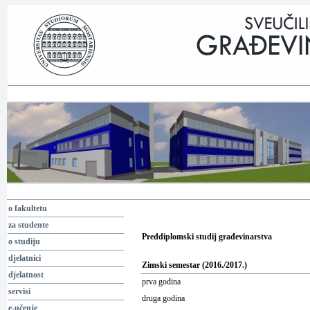
o fakultetu
za studente
Preddiplomski studij
g
rađevinarstva
o studiju
djelatnici
Zimski semestar (20
16
./20
17
.)
djelatnost
prva godina
servisi
druga godina
e-učenje