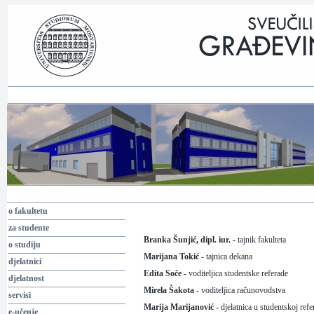
o fakultetu
za studente
Branka Šunjić, dipl. iur. -
tajnik fakulteta
o studiju
Marijana
Tokić
-
tajnica dekana
djelatnici
Edita Soče -
voditeljica studentske referade
djelatnost
Mirela Šakota
-
voditeljica računovodstva
servisi
Marija Marijanović
-
djelatnica u
studentsk
oj
refe
e-učenje