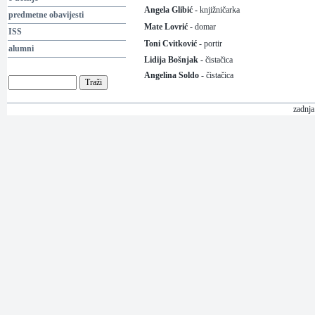
Angela Glibić
-
knjižni
čarka
predmetne obavijesti
Mate Lovrić -
domar
ISS
Toni Cvitković
-
portir
alumni
Lidija Bošnjak
-
čista
čica
Angelina Soldo -
čista
čica
zadnja