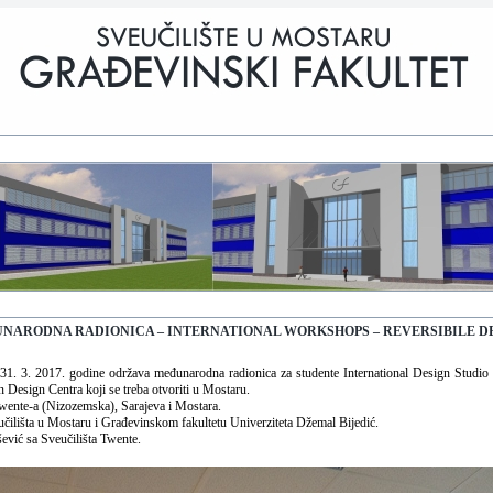
NARODNA RADIONICA – INTERNATIONAL WORKSHOPS – REVERSIBILE D
1. 3. 2017. godine održava međunarodna radionica za studente International Design Studio 
n Design Centra koji se treba otvoriti u Mostaru.
 Twente-a (Nizozemska), Sarajeva i Mostara.
čilišta u Mostaru i Građevinskom fakultetu Univerziteta Džemal Bijedić.
ević sa Sveučilišta Twente.