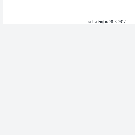
zadnja izmjena
28
.
3.
20
17
.