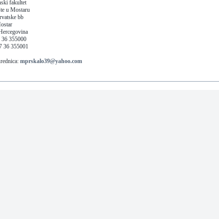
ski fakultet
šte u Mostaru
rvatske bb
ostar
Hercegovina
7 36 355000
87 36 355001
rednica:
mprskalo39@yahoo.com