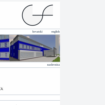
hrvatski
english
naslovnica