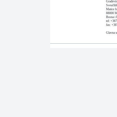
Građevin
Sveučili
Matice h
88000 M
Bosna i 
tel: +38
fax: +3
Glavna u